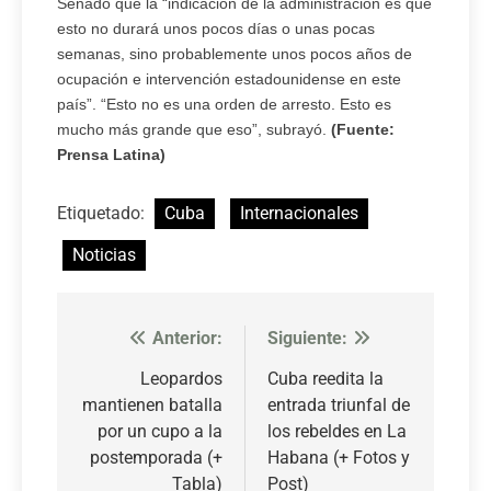
Senado que la “indicación de la administración es que
esto no durará unos pocos días o unas pocas
semanas, sino probablemente unos pocos años de
ocupación e intervención estadounidense en este
país”. “Esto no es una orden de arresto. Esto es
mucho más grande que eso”, subrayó.
(Fuente:
Prensa Latina)
Etiquetado:
Cuba
Internacionales
Noticias
Anterior:
Siguiente:
Navegación
de
Leopardos
Cuba reedita la
mantienen batalla
entrada triunfal de
entradas
por un cupo a la
los rebeldes en La
postemporada (+
Habana (+ Fotos y
Tabla)
Post)