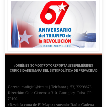
¿QUIÉNES SOMOS?
FOTOREPORTAJES
EFEMÉRIDES
CURIOSIDADES
MAPA DEL SITIO
POLÍTICA DE PRIVACIDAD
Correo:
rcadigital@icrt.cu
|
Teléfono:
(+53) 32298673
|
Dirección:
Calle Cisneros # 310, Camagüey, Cuba.
CP:
70100.
«Desde la cuna de El Mayor transmite Radio Cadena