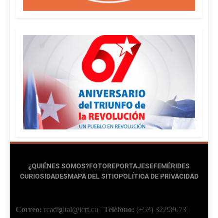
¿QUIÉNES SOMOS?
FOTOREPORTAJES
EFEMÉRIDES
CURIOSIDADES
MAPA DEL SITIO
POLÍTICA DE PRIVACIDAD
Correo:
rcadigital@icrt.cu
|
Teléfono:
(+53) 32298673
|