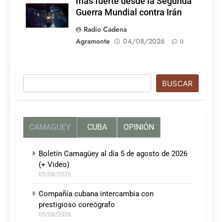
más fuerte desde la Segunda
Guerra Mundial contra Irán
Radio Cadena
Agramonte
04/08/2026
0
Buscar
BUSCAR
CAMAGUEY
CUBA
OPINIÓN
Boletín Camagüey al día 5 de agosto de 2026
(+ Video)
05/08/2026
Compañía cubana intercambia con
prestigioso coreógrafo
05/08/2026