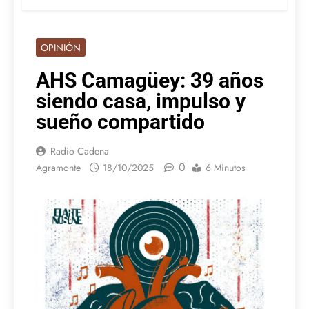
OPINIÓN
AHS Camagüey: 39 años
siendo casa, impulso y
sueño compartido
Radio Cadena
0
Agramonte
18/10/2025
6 Minutos