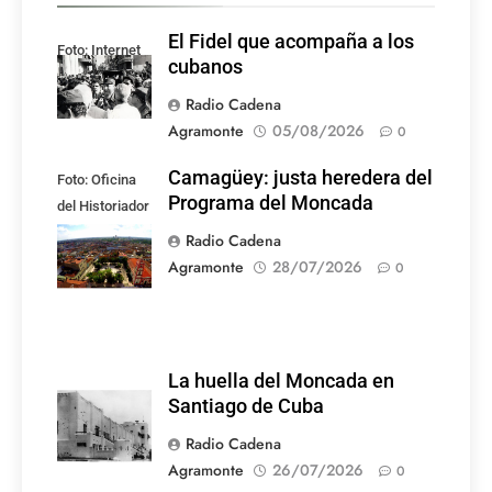
El Fidel que acompaña a los
Foto: Internet
cubanos
Radio Cadena
Agramonte
05/08/2026
0
Camagüey: justa heredera del
Foto: Oficina
Programa del Moncada
del Historiador
de la Ciudad de
Radio Cadena
Camagüey
Agramonte
28/07/2026
0
La huella del Moncada en
Santiago de Cuba
Radio Cadena
Agramonte
26/07/2026
0