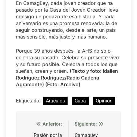
En Camagüey, cada joven creador que ha
pasado por la Casa del Joven Creador lleva
consigo un pedazo de esa historia. Y cada
aniversario es una promesa renovada: la de
seguir construyendo, desde el arte, un país
más sensible, más justo y más humano.
Porque 39 años después, la AHS no solo
celebra su pasado. Celebra su presente vivo
y su futuro posible. Celebra a todos los que
sueñan, crean y creen.
(Texto y foto: Idailen
Rodríguez Rodríguez/Radio Cadena
Agramonte) (Foto: Archivo)
Etiquetado:
Artículos
Cuba
Opinión
Anterior:
Siguiente:
Navegación
de
Pasión por la
Camagüey