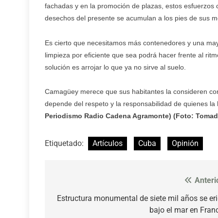
fachadas y en la promoción de plazas, estos esfuerzos
desechos del presente se acumulan a los pies de sus 
Es cierto que necesitamos más contenedores y una mayor
limpieza por eficiente que sea podrá hacer frente al ri
solución es arrojar lo que ya no sirve al suelo.
Camagüey merece que sus habitantes la consideren com
depende del respeto y la responsabilidad de quienes la
Periodismo Radio Cadena Agramonte) (Foto: Tomada
Etiquetado:
Artículos
Cuba
Opinión
Anteri
Navegación
de
Estructura monumental de siete mil años se er
bajo el mar en Fran
entradas