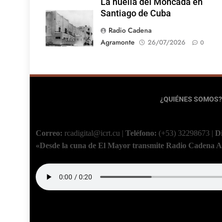
La huella del Moncada en
Santiago de Cuba
Radio Cadena
Agramonte
26/07/2026
0
¿QUIÉNES SOMOS?
Correo:
rcadigital@icrt.cu
|
Teléfono:
(+53) 32298673
|
D
«Desde la cuna de El Mayor transmite Radio Cadena