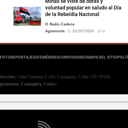
Minas se viste de obras y
voluntad popular en saludo al Día
de la Rebeldía Nacional
Radio Cadena
Agramonte
23/07/2026
0
FOTOREPORTAJES
EFEMÉRIDES
CURIOSIDADES
MAPA DEL SITIO
POLÍT
irección:
Calle Cisneros # 310, Camagüey, Cuba.
CP: 70100.
 Agramonte, Camagüey, Cuba»