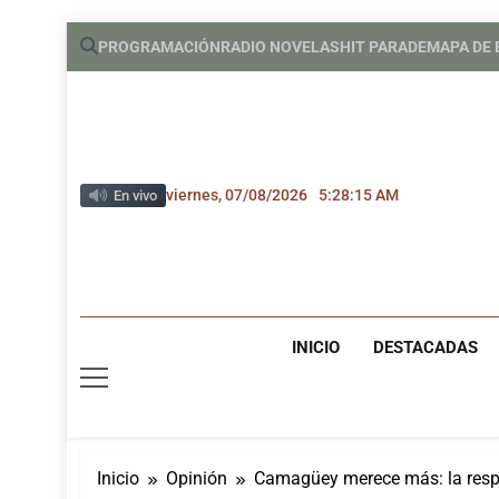
Saltar
PROGRAMACIÓN
RADIO NOVELAS
HIT PARADE
MAPA DE
al
contenido
viernes, 07/08/2026
5:28:16 AM
En vivo
INICIO
DESTACADAS
Inicio
Opinión
Camagüey merece más: la respo