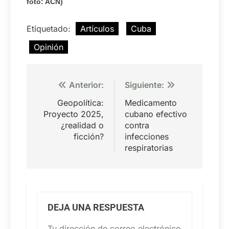
foto: ACN)
Etiquetado:
Artículos
Cuba
Opinión
Navegación
Anterior:
Siguiente:
de
Geopolítica:
Medicamento
entradas
Proyecto 2025,
cubano efectivo
¿realidad o
contra
ficción?
infecciones
respiratorias
DEJA UNA RESPUESTA
Tu dirección de correo electrónico