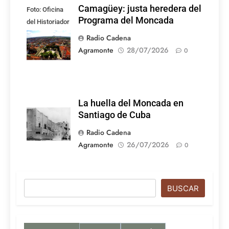
Camagüey: justa heredera del
Foto: Oficina
Programa del Moncada
del Historiador
de la Ciudad de
Radio Cadena
Camagüey
Agramonte
28/07/2026
0
La huella del Moncada en
Santiago de Cuba
Radio Cadena
Agramonte
26/07/2026
0
Buscar
BUSCAR