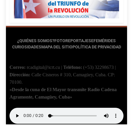
¿QUIÉNES SOMOS?
FOTOREPORTAJES
EFEMÉRIDES
CURIOSIDADES
MAPA DEL SITIO
POLÍTICA DE PRIVACIDAD
Correo:
rcadigital@icrt.cu
|
Teléfono:
(+53) 32298673
|
Dirección:
Calle Cisneros # 310, Camagüey, Cuba.
CP:
70100.
«Desde la cuna de El Mayor transmite Radio Cadena
Agramonte, Camagüey, Cuba»