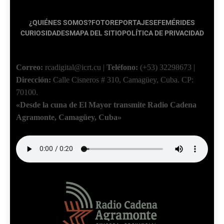
¿QUIÉNES SOMOS?
FOTOREPORTAJES
EFEMÉRIDES
CURIOSIDADES
MAPA DEL SITIO
POLÍTICA DE PRIVACIDAD
Correo:
rcadigital@icrt.cu
|
Teléfono:
(+53) 32298673
|
Dirección:
Calle Cisneros # 310, Camagüey, Cuba.
CP:
70100.
«Desde la cuna de El Mayor transmite Radio Cadena
Agramonte, Camagüey, Cuba»