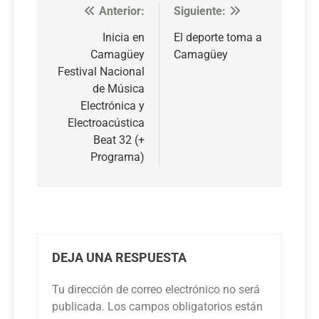
Anterior:
Siguiente:
Navegación
de
Inicia en
El deporte toma a
Camagüey
Camagüey
entradas
Festival Nacional
de Música
Electrónica y
Electroacústica
Beat 32 (+
Programa)
DEJA UNA RESPUESTA
Tu dirección de correo electrónico no será
publicada.
Los campos obligatorios están