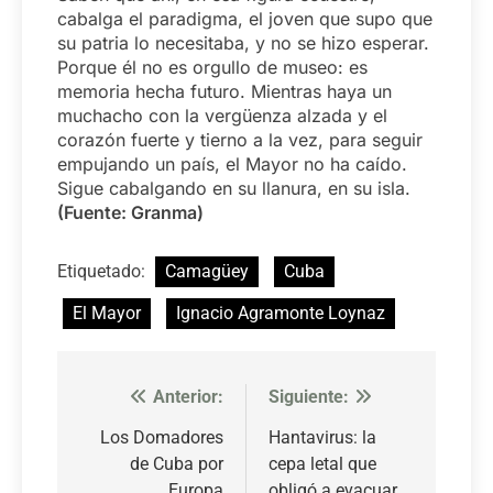
cabalga el paradigma, el joven que supo que
su patria lo necesitaba, y no se hizo esperar.
Porque él no es orgullo de museo: es
memoria hecha futuro. Mientras haya un
muchacho con la vergüenza alzada y el
corazón fuerte y tierno a la vez, para seguir
empujando un país, el Mayor no ha caído.
Sigue cabalgando en su llanura, en su isla.
(Fuente: Granma)
Etiquetado:
Camagüey
Cuba
El Mayor
Ignacio Agramonte Loynaz
Anterior:
Siguiente:
Navegación
de
Los Domadores
Hantavirus: la
de Cuba por
cepa letal que
entradas
Europa
obligó a evacuar