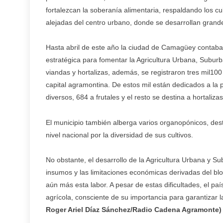
fortalezcan la soberanía alimentaria, respaldando los cu
alejadas del centro urbano, donde se desarrollan grand
Hasta abril de este año la ciudad de Camagüey contaba 
estratégica para fomentar la Agricultura Urbana, Suburb
viandas y hortalizas, además, se registraron tres mil10
capital agramontina. De estos mil están dedicados a la p
diversos, 684 a frutales y el resto se destina a hortaliza
El municipio también alberga varios organopónicos, dest
nivel nacional por la diversidad de sus cultivos.
No obstante, el desarrollo de la Agricultura Urbana y S
insumos y las limitaciones económicas derivadas del b
aún más esta labor. A pesar de estas dificultades, el 
agrícola, consciente de su importancia para garantizar l
Roger Ariel Díaz Sánchez/Radio Cadena Agramonte) (