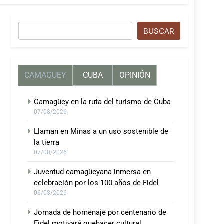
Buscar
BUSCAR
CAMAGUEY
CUBA
OPINIÓN
Camagüey en la ruta del turismo de Cuba
07/08/2026
Llaman en Minas a un uso sostenible de
la tierra
07/08/2026
Juventud camagüeyana inmersa en
celebración por los 100 años de Fidel
06/08/2026
Jornada de homenaje por centenario de
Fidel motivará quehacer cultural