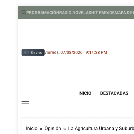
Saltar
PROGRAMACIÓN
RADIO NOVELAS
HIT PARADE
MAPA DE
al
contenido
viernes, 07/08/2026
9:11:40 PM
En vivo
INICIO
DESTACADAS
Inicio
Opinión
La Agricultura Urbana y Suburb