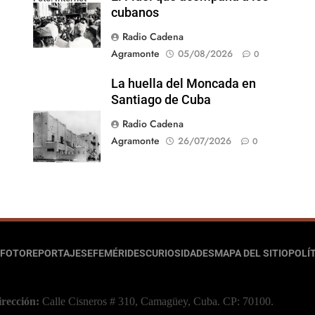
cubanos
Radio Cadena
Agramonte
05/08/2026
0
La huella del Moncada en
Santiago de Cuba
Radio Cadena
Agramonte
26/07/2026
0
FOTOREPORTAJES
EFEMÉRIDES
CURIOSIDADES
MAPA DEL SITIO
POLÍT
irección:
Calle Cisneros # 310, Camagüey, Cuba.
CP: 70100.