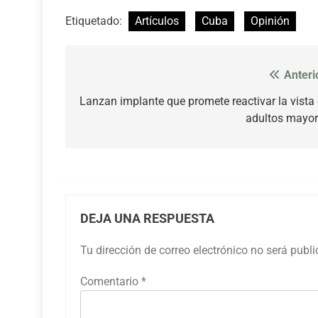
Etiquetado:
Artículos
Cuba
Opinión
Anteri
Navegación
de
Lanzan implante que promete reactivar la vista
adultos mayo
entradas
DEJA UNA RESPUESTA
Tu dirección de correo electrónico no será publ
Comentario
*