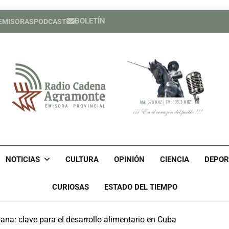
BOLETÍN
 EMISORAS
PODCAST
Héroe cuban
España cele
Héroe cuban
España cele
Radio Cadena Agra
Radio Cadena Agramonte, Emisora Provincial De Camagüe
Cu
NOTICIAS
CULTURA
OPINIÓN
CIENCIA
DEPOR
CURIOSAS
ESTADO DEL TIEMPO
ana: clave para el desarrollo alimentario en Cuba