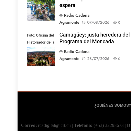
espera
Radio Cadena
Agramonte
07/08/2026
0
Camagüey: justa heredera del
Foto: Oficina del
Programa del Moncada
Historiador de la
Ciudad de
Radio Cadena
Camagüey
Agramonte
28/07/2026
0
¿QUIÉNES SOMOS?
Correo:
rcadigital@icrt.cu
|
Teléfono:
(+53) 32298673
|
D