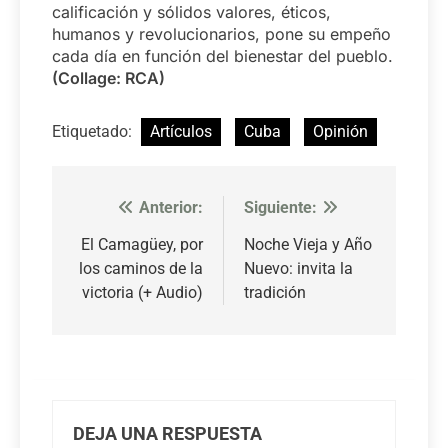
calificación y sólidos valores, éticos,
humanos y revolucionarios, pone su empeño
cada día en función del bienestar del pueblo.
(Collage: RCA)
Etiquetado:
Artículos
Cuba
Opinión
Anterior:
Siguiente:
Navegación
de
El Camagüey, por
Noche Vieja y Año
los caminos de la
Nuevo: invita la
entradas
victoria (+ Audio)
tradición
DEJA UNA RESPUESTA