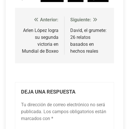
Anterior:
Siguiente:
Navegación
de
Arlen López logra
David, el grumete:
su segunda
26 relatos
entradas
victoria en
basados en
Mundial de Boxeo
hechos reales
DEJA UNA RESPUESTA
Tu dirección de correo electrónico no será
publicada.
Los campos obligatorios están
marcados con
*