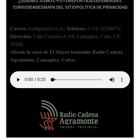
¿QUIÉNES SOMOS?
FOTOREPORTAJES
EFEMÉRIDES
CURIOSIDADES
MAPA DEL SITIO
POLÍTICA DE PRIVACIDAD
Correo:
rcadigital@icrt.cu
|
Teléfono:
(+53) 32298673
|
Dirección:
Calle Cisneros # 310, Camagüey, Cuba.
CP:
70100.
«Desde la cuna de El Mayor transmite Radio Cadena
Agramonte, Camagüey, Cuba»