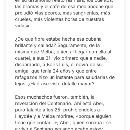
en su testimonio relató las risas, los cuentos,
las bromas y el café de esa medianoche que
preludió «las peores, más sangrientas, más
crueles, más violentas horas de nuestras
vidas».
¿De qué fibra estaba hecha esa cubana
brillante y callada? Seguramente, de la
misma que Melba, quien al llegar con ella al
cuartel, a sus 31, vio primero que a nadie,
disparando, a Boris Luis, el novio de su
amiga, que tenía 24 años y que entre
rafagazos hizo un instante para saludarlas de
lejos. ¿Habrase visto detalle mayor?
Esos muchachos fueron, también, la
revelación del Centenario. Ahí está Abel,
puro talante a los 25, prohibiéndoles a
Haydée y a Melba morirse, «porque alguien
tiene que contar…»; Abel, quien soñaba irse
a vivir a Santiago «cuando acabe esto»;