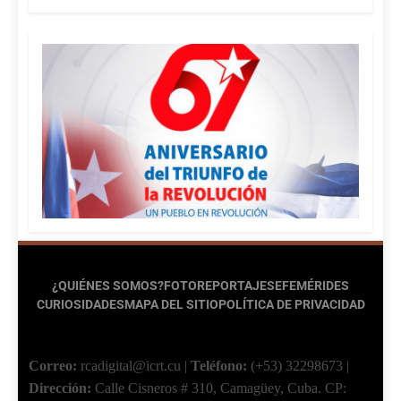
¿QUIÉNES SOMOS?
FOTOREPORTAJES
EFEMÉRIDES
CURIOSIDADES
MAPA DEL SITIO
POLÍTICA DE PRIVACIDAD
Correo:
rcadigital@icrt.cu
|
Teléfono:
(+53) 32298673
|
Dirección:
Calle Cisneros # 310, Camagüey, Cuba.
CP: