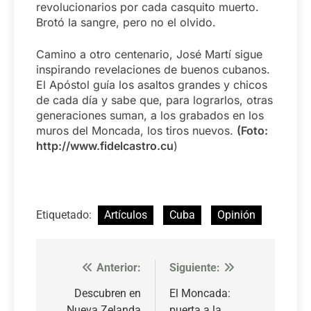
revolucionarios por cada casquito muerto.
Brotó la sangre, pero no el olvido.
Camino a otro centenario, José Martí sigue
inspirando revelaciones de buenos cubanos.
El Apóstol guía los asaltos grandes y chicos
de cada día y sabe que, para lograrlos, otras
generaciones suman, a los grabados en los
muros del Moncada, los tiros nuevos.
(Foto:
http://www.fidelcastro.cu
)
Etiquetado:
Artículos
Cuba
Opinión
Anterior:
Siguiente:
Navegación
de
Descubren en
El Moncada:
Nueva Zelanda
puerta a la