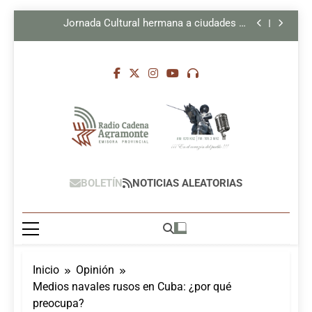
coreógrafo
Boletín Camagüey al día 5 de agosto de 2026 (+
Saltar
Video)
Jornada Cultural hermana a ciudades de
al
Valparaíso y Camagüey
El Fidel que acompaña a los cubanos
contenido
Compañía cubana intercambia con prestigioso
coreógrafo
Boletín Camagüey al día 5 de agosto de 2026 (+
Video)
Jornada Cultural hermana a ciudades de
Valparaíso y Camagüey
El Fidel que acompaña a los cubanos
Compañía cubana intercambia con prestigioso
coreógrafo
Radio Cadena
Radio Cadena Agramonte, Emisora
BOLETÍN
NOTICIAS ALEATORIAS
Agramonte,
Provincial De Camagüey, Cuba
Camagüey, Cuba
Inicio
Opinión
Medios navales rusos en Cuba: ¿por qué
preocupa?