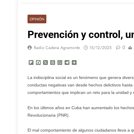
OPINIÓN
Prevención y control, u
0
Radio Cadena Agramonte
15/12/2025
Flipboard
Facebook
X
Threads
WhatsApp
Telegram
Compartir
La indisciplina social es un fenómeno que genera diver
conductas negativas van desde hechos delictivos hasta 
comportamientos que implican un reto para la unidad y e
En los últimos años en Cuba han aumentado los hechos v
Revolucionaria (PNR).
El mal comportamiento de algunos ciudadanos lleva a q