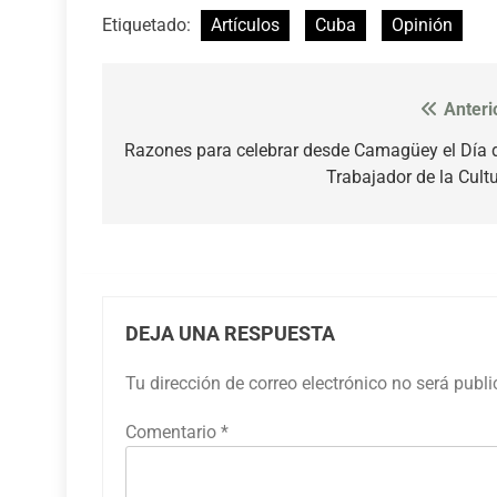
Etiquetado:
Artículos
Cuba
Opinión
Anteri
Navegación
de
Razones para celebrar desde Camagüey el Día 
Trabajador de la Cult
entradas
DEJA UNA RESPUESTA
Tu dirección de correo electrónico no será publ
Comentario
*