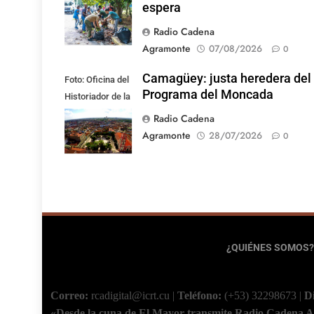
espera
Radio Cadena
Agramonte
07/08/2026
0
Camagüey: justa heredera del
Foto: Oficina del
Programa del Moncada
Historiador de la
Ciudad de
Radio Cadena
Camagüey
Agramonte
28/07/2026
0
¿QUIÉNES SOMOS?
Correo:
rcadigital@icrt.cu
|
Teléfono:
(+53) 32298673
|
D
«Desde la cuna de El Mayor transmite Radio Cadena