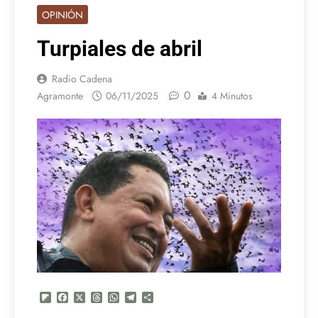
OPINIÓN
Turpiales de abril
Radio Cadena
0
Agramonte
06/11/2025
4 Minutos
Flipboard
Facebook
X
Threads
WhatsApp
Telegram
Compartir