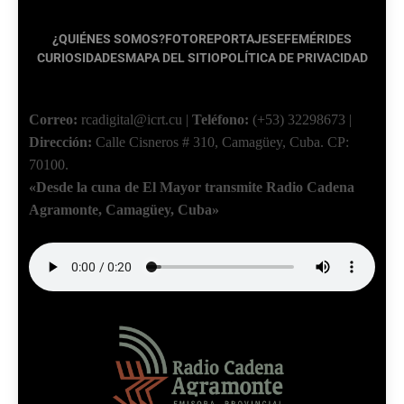
¿QUIÉNES SOMOS?
FOTOREPORTAJES
EFEMÉRIDES
CURIOSIDADES
MAPA DEL SITIO
POLÍTICA DE PRIVACIDAD
Correo:
rcadigital@icrt.cu
|
Teléfono:
(+53) 32298673
|
Dirección:
Calle Cisneros # 310, Camagüey, Cuba.
CP:
70100.
«Desde la cuna de El Mayor transmite Radio Cadena
Agramonte, Camagüey, Cuba»