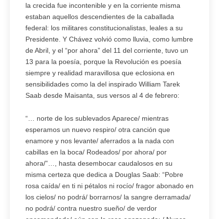
la crecida fue incontenible y en la corriente misma
estaban aquellos descendientes de la caballada
federal: los militares constitucionalistas, leales a su
Presidente. Y Chávez volvió como lluvia, como lumbre
de Abril, y el “por ahora” del 11 del corriente, tuvo un
13 para la poesía, porque la Revolución es poesía
siempre y realidad maravillosa que eclosiona en
sensibilidades como la del inspirado William Tarek
Saab desde Maisanta, sus versos al 4 de febrero:
“… norte de los sublevados Aparece/ mientras
esperamos un nuevo respiro/ otra canción que
enamore y nos levante/ aferrados a la nada con
cabillas en la boca/ Rodeados/ por ahora/ por
ahora/”…, hasta desembocar caudalosos en su
misma certeza que dedica a Douglas Saab: “Pobre
rosa caída/ en ti ni pétalos ni rocío/ fragor abonado en
los cielos/ no podrá/ borrarnos/ la sangre derramada/
no podrá/ contra nuestro sueño/ de verdor