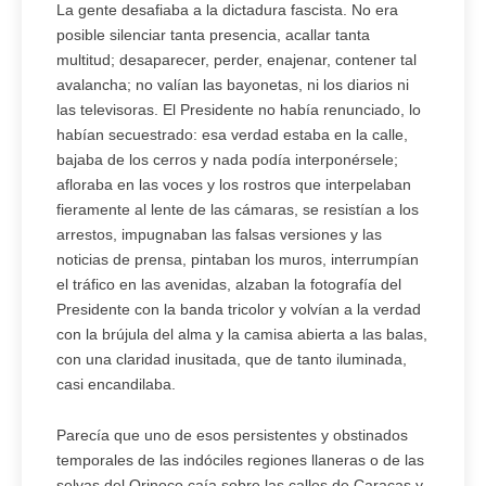
La gente desafiaba a la dictadura fascista. No era
posible silenciar tanta presencia, acallar tanta
multitud; desaparecer, perder, enajenar, contener tal
avalancha; no valían las bayonetas, ni los diarios ni
las televisoras. El Presidente no había renunciado, lo
habían secuestrado: esa verdad estaba en la calle,
bajaba de los cerros y nada podía interponérsele;
afloraba en las voces y los rostros que interpelaban
fieramente al lente de las cámaras, se resistían a los
arrestos, impugnaban las falsas versiones y las
noticias de prensa, pintaban los muros, interrumpían
el tráfico en las avenidas, alzaban la fotografía del
Presidente con la banda tricolor y volvían a la verdad
con la brújula del alma y la camisa abierta a las balas,
con una claridad inusitada, que de tanto iluminada,
casi encandilaba.
Parecía que uno de esos persistentes y obstinados
temporales de las indóciles regiones llaneras o de las
selvas del Orinoco caía sobre las calles de Caracas y