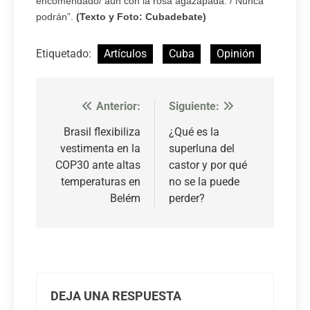
encomendado/ aún con la rosa agazapada: / Nunca
podrán”.
(Texto y Foto: Cubadebate)
Etiquetado:
Artículos
Cuba
Opinión
Anterior:
Siguiente:
Navegación
de
Brasil flexibiliza
¿Qué es la
vestimenta en la
superluna del
entradas
COP30 ante altas
castor y por qué
temperaturas en
no se la puede
Belém
perder?
DEJA UNA RESPUESTA