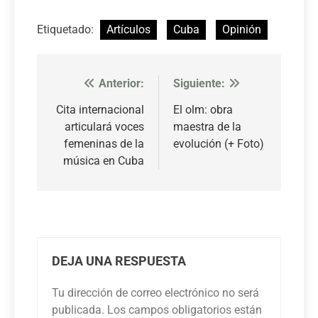
Etiquetado:
Artículos
Cuba
Opinión
Anterior:
Siguiente:
Navegación
de
Cita internacional
El olm: obra
articulará voces
maestra de la
entradas
femeninas de la
evolución (+ Foto)
música en Cuba
DEJA UNA RESPUESTA
Tu dirección de correo electrónico no será
publicada.
Los campos obligatorios están