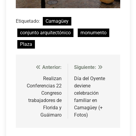
Etiquetado:
Camagüey
conjunto arquitectónico
monumento
Plaza
Anterior:
Siguiente:
Navegación
de
Realizan
Día del Oyente
Conferencias 22
deviene
entradas
Congreso
celebración
trabajadores de
familiar en
Florida y
Camagüey (+
Guáimaro
Fotos)