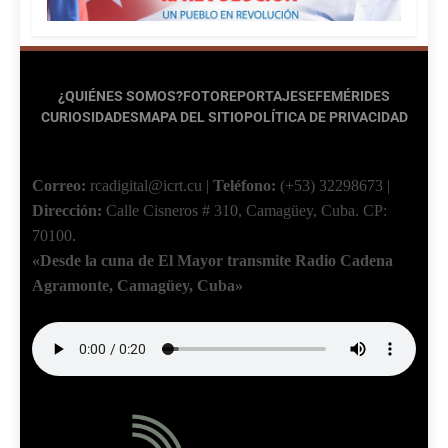
¿QUIÉNES SOMOS?
FOTOREPORTAJES
EFEMÉRIDES
CURIOSIDADES
MAPA DEL SITIO
POLÍTICA DE PRIVACIDAD
Correo:
rcadigital@icrt.cu
|
Teléfono:
(+53) 32298673
|
Dirección:
Calle Cisneros # 310, Camagüey, Cuba.
CP:
70100.
«Desde la cuna de El Mayor transmite Radio Cadena
Agramonte, Camagüey, Cuba»