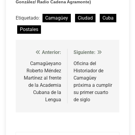
González/ Radio Cadena Agramonte)
Etiquetado:
Camagüey
Ciudad
Cuba
Postales
Anterior:
Siguiente:
Navegación
de
Camagüeyano
Oficina del
Roberto Méndez
Historiador de
entradas
Martínez al frente
Camagüey
de la Academia
próxima a cumplir
Cubana de la
su primer cuarto
Lengua
de siglo