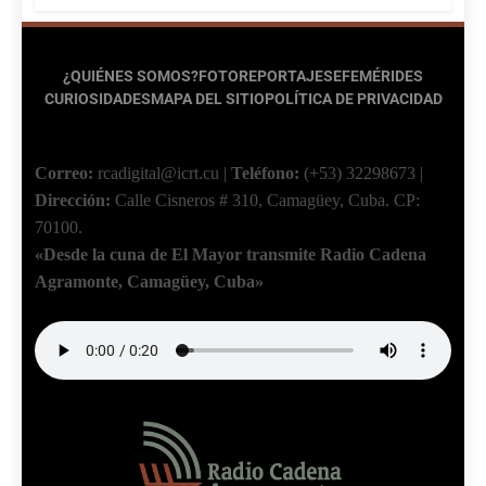
¿QUIÉNES SOMOS?
FOTOREPORTAJES
EFEMÉRIDES
CURIOSIDADES
MAPA DEL SITIO
POLÍTICA DE PRIVACIDAD
Correo:
rcadigital@icrt.cu
|
Teléfono:
(+53) 32298673
|
Dirección:
Calle Cisneros # 310, Camagüey, Cuba.
CP:
70100.
«Desde la cuna de El Mayor transmite Radio Cadena
Agramonte, Camagüey, Cuba»