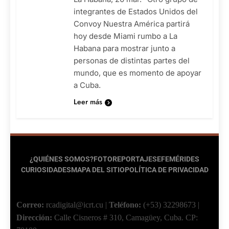
integrantes de Estados Unidos del
Convoy Nuestra América partirá
hoy desde Miami rumbo a La
Habana para mostrar junto a
personas de distintas partes del
mundo, que es momento de apoyar
a Cuba.
Leer más
¿QUIÉNES SOMOS?
FOTOREPORTAJES
EFEMÉRIDES
CURIOSIDADES
MAPA DEL SITIO
POLÍTICA DE PRIVACIDAD
Correo:
rcadigital@icrt.cu
|
Teléfono:
(+53) 32298673
|
Dirección:
Calle Cisneros # 310, Camagüey, Cuba.
CP: