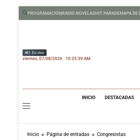
Saltar
PROGRAMACIÓN
RADIO NOVELAS
HIT PARADE
MAPA DE
al
contenido
En vivo
viernes, 07/08/2026
10:25:39 AM
INICIO
DESTACADAS
Inicio
Página de entradas
Congresistas