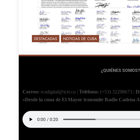
DESTACADAS
NOTICIAS DE CUBA
¿QUIÉNES SOMOS?
Correo:
rcadigital@icrt.cu
|
Teléfono:
(+53) 32298673
|
D
«Desde la cuna de El Mayor transmite Radio Cadena