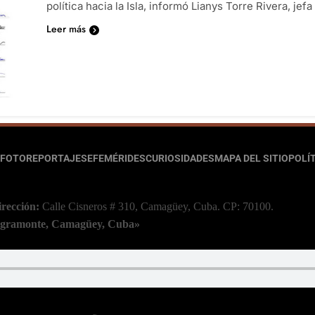
política hacia la Isla, informó Lianys Torre Rivera, jef
Leer más
FOTOREPORTAJES
EFEMÉRIDES
CURIOSIDADES
MAPA DEL SITIO
POLÍT
irección:
Calle Cisneros # 310, Camagüey, Cuba.
CP: 70100.
 Agramonte, Camagüey, Cuba»