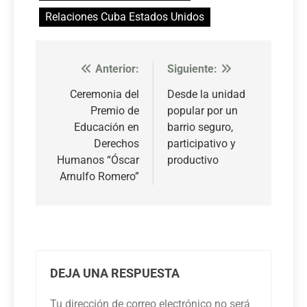
Relaciones Cuba Estados Unidos
Anterior:
Siguiente:
Navegación
de
Ceremonia del
Desde la unidad
Premio de
popular por un
entradas
Educación en
barrio seguro,
Derechos
participativo y
Humanos “Óscar
productivo
Arnulfo Romero”
DEJA UNA RESPUESTA
Tu dirección de correo electrónico no será