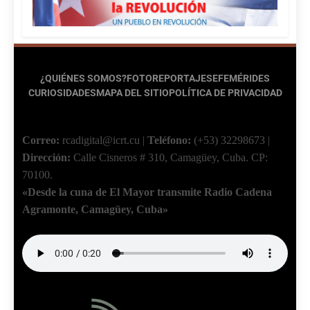
¿QUIÉNES SOMOS?
FOTOREPORTAJES
EFEMÉRIDES
CURIOSIDADES
MAPA DEL SITIO
POLÍTICA DE PRIVACIDAD
Correo:
rcadigital@icrt.cu
|
Teléfono:
(+53) 32298673
|
Dirección:
Calle Cisneros # 310, Camagüey, Cuba.
CP:
70100.
«Desde la cuna de El Mayor transmite Radio Cadena
Agramonte, Camagüey, Cuba»