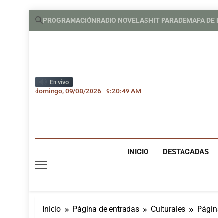
Saltar
PROGRAMACIÓN
RADIO NOVELAS
HIT PARADE
MAPA DE
al
contenido
En vivo
domingo, 09/08/2026
9:20:51 AM
INICIO
DESTACADAS
Inicio
Página de entradas
Culturales
Págin