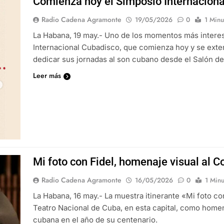
Comienza hoy el Simposio Internacion
Radio Cadena Agramonte
19/05/2026
0
1 Minu
La Habana, 19 may.- Uno de los momentos más interesa
Internacional Cubadisco, que comienza hoy y se exten
dedicar sus jornadas al son cubano desde el Salón d
Leer más
Mi foto con Fidel, homenaje visual al 
Radio Cadena Agramonte
16/05/2026
0
1 Minu
La Habana, 16 may.- La muestra itinerante «Mi foto co
Teatro Nacional de Cuba, en esta capital, como homena
cubana en el año de su centenario.