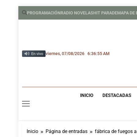
Saltar
PROGRAMACIÓN
RADIO NOVELAS
HIT PARADE
MAPA DE
al
contenido
viernes, 07/08/2026
6:36:55 AM
En vivo
INICIO
DESTACADAS
Inicio
Página de entradas
fábrica de fuegos ar