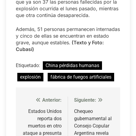
que ya son 37 las personas fallecidas por la
explosión ocurrida el lunes pasado, mientras
que otra continúa desaparecida.
Además, 51 personas permanecen internadas
y cinco de ellas se encuentran en estado
grave, aunque estables.
(Texto y Foto:
Cubasí)
Etiquetado:
China pérdidas humanas
explosión
fábrica de fuegos artificiales
Anterior:
Siguiente:
Navegación
de
Estados Unidos
Chequeo
reporta dos
gubernamental al
entradas
muertos en otro
Consejo Copular
ataque a presunta
Argentina revela