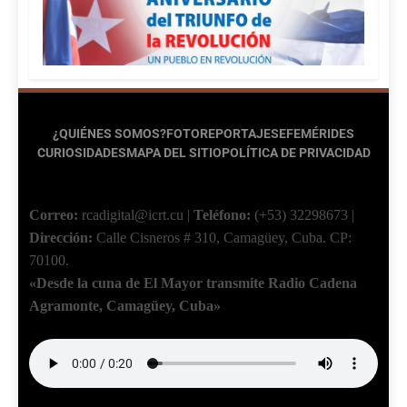
¿QUIÉNES SOMOS?
FOTOREPORTAJES
EFEMÉRIDES
CURIOSIDADES
MAPA DEL SITIO
POLÍTICA DE PRIVACIDAD
Correo:
rcadigital@icrt.cu
|
Teléfono:
(+53) 32298673
|
Dirección:
Calle Cisneros # 310, Camagüey, Cuba.
CP:
70100.
«Desde la cuna de El Mayor transmite Radio Cadena
Agramonte, Camagüey, Cuba»