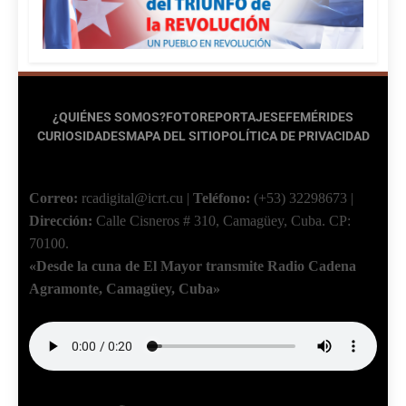
¿QUIÉNES SOMOS?
FOTOREPORTAJES
EFEMÉRIDES
CURIOSIDADES
MAPA DEL SITIO
POLÍTICA DE PRIVACIDAD
Correo:
rcadigital@icrt.cu
|
Teléfono:
(+53) 32298673
|
Dirección:
Calle Cisneros # 310, Camagüey, Cuba.
CP:
70100.
«Desde la cuna de El Mayor transmite Radio Cadena
Agramonte, Camagüey, Cuba»