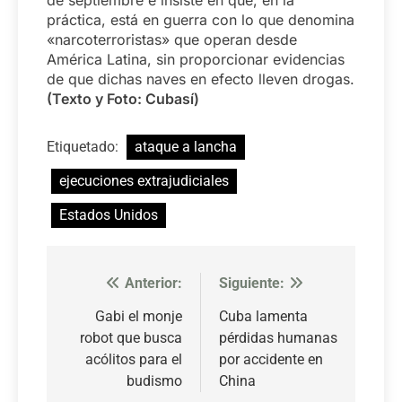
práctica, está en guerra con lo que denomina
«narcoterroristas» que operan desde
América Latina, sin proporcionar evidencias
de que dichas naves en efecto lleven drogas.
(Texto y Foto: Cubasí)
Etiquetado:
ataque a lancha
ejecuciones extrajudiciales
Estados Unidos
Anterior:
Siguiente:
Navegación
de
Gabi el monje
Cuba lamenta
robot que busca
pérdidas humanas
entradas
acólitos para el
por accidente en
budismo
China