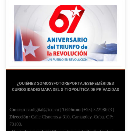
¿QUIÉNES SOMOS?
FOTOREPORTAJES
EFEMÉRIDES
CURIOSIDADES
MAPA DEL SITIO
POLÍTICA DE PRIVACIDAD
Correo:
rcadigital@icrt.cu
|
Teléfono:
(+53) 32298673
|
Dirección:
Calle Cisneros # 310, Camagüey, Cuba.
CP:
70100.