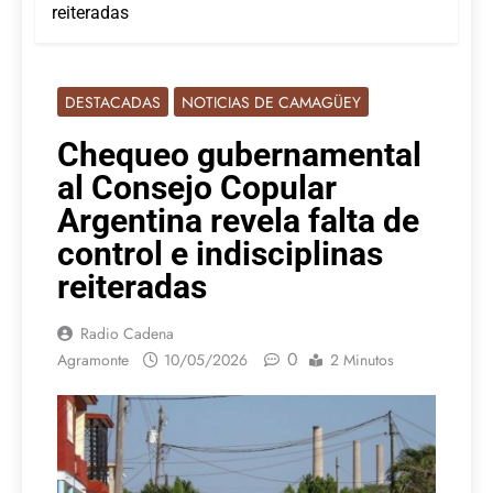
reiteradas
DESTACADAS
NOTICIAS DE CAMAGÜEY
Chequeo gubernamental
al Consejo Copular
Argentina revela falta de
control e indisciplinas
reiteradas
Radio Cadena
0
Agramonte
10/05/2026
2 Minutos