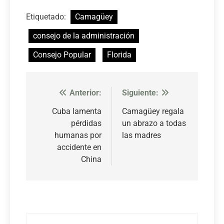
Etiquetado:
Camagüey
consejo de la administración
Consejo Popular
Florida
Anterior:
Siguiente:
Navegación
de
Cuba lamenta
Camagüey regala
pérdidas
un abrazo a todas
entradas
humanas por
las madres
accidente en
China