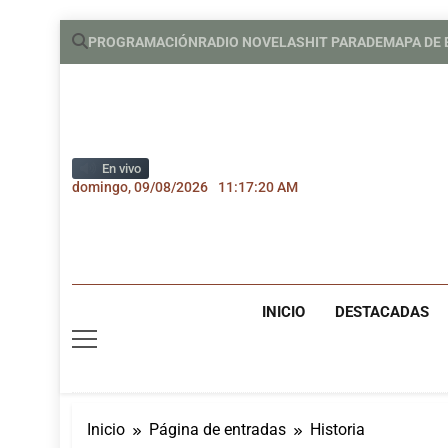
Saltar
PROGRAMACIÓN
RADIO NOVELAS
HIT PARADE
MAPA DE
al
contenido
En vivo
domingo, 09/08/2026
11:17:21 AM
INICIO
DESTACADAS
Inicio
Página de entradas
Historia