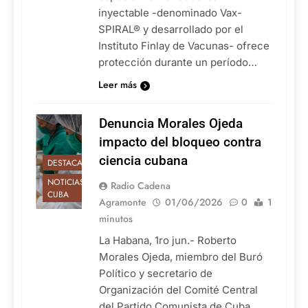
inyectable -denominado Vax-
SPIRAL® y desarrollado por el
Instituto Finlay de Vacunas- ofrece
protección durante un período…
Leer más
Denuncia Morales Ojeda
impacto del bloqueo contra
ciencia cubana
DESTACADAS
NOTICIAS DE
Radio Cadena
CUBA
Agramonte
01/06/2026
0
1
minutos
La Habana, 1ro jun.- Roberto
Morales Ojeda, miembro del Buró
Político y secretario de
Organización del Comité Central
del Partido Comunista de Cuba,