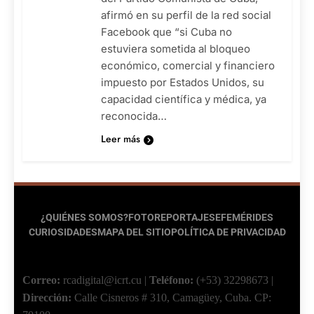
afirmó en su perfil de la red social
Facebook que “si Cuba no
estuviera sometida al bloqueo
económico, comercial y financiero
impuesto por Estados Unidos, su
capacidad científica y médica, ya
reconocida…
Leer más
¿QUIÉNES SOMOS?
FOTOREPORTAJES
EFEMÉRIDES
CURIOSIDADES
MAPA DEL SITIO
POLÍTICA DE PRIVACIDAD
Correo:
rcadigital@icrt.cu
|
Teléfono:
(+53) 32298673
|
Dirección:
Calle Cisneros # 310, Camagüey, Cuba.
CP: