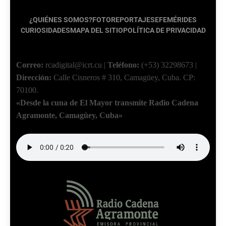
¿QUIÉNES SOMOS?
FOTOREPORTAJES
EFEMÉRIDES
CURIOSIDADES
MAPA DEL SITIO
POLÍTICA DE PRIVACIDAD
Correo:
rcadigital@icrt.cu
|
Teléfono:
(+53) 32298673
|
Dirección:
Calle Cisneros # 310, Camagüey, Cuba.
CP:
70100.
«Desde la cuna de El Mayor transmite Radio Cadena
Agramonte, Camagüey, Cuba»