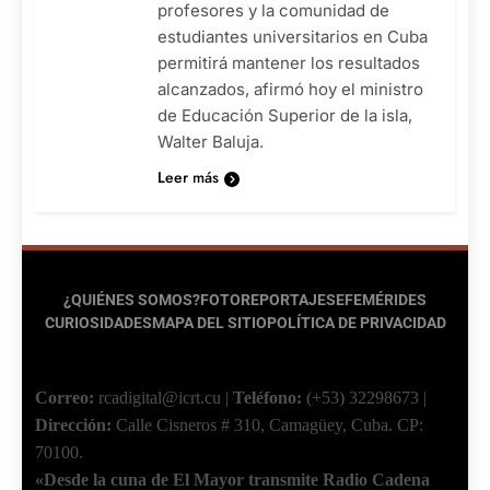
profesores y la comunidad de
estudiantes universitarios en Cuba
permitirá mantener los resultados
alcanzados, afirmó hoy el ministro
de Educación Superior de la isla,
Walter Baluja.
Leer más
¿QUIÉNES SOMOS?
FOTOREPORTAJES
EFEMÉRIDES
CURIOSIDADES
MAPA DEL SITIO
POLÍTICA DE PRIVACIDAD
Correo:
rcadigital@icrt.cu
|
Teléfono:
(+53) 32298673
|
Dirección:
Calle Cisneros # 310, Camagüey, Cuba.
CP:
70100.
«Desde la cuna de El Mayor transmite Radio Cadena