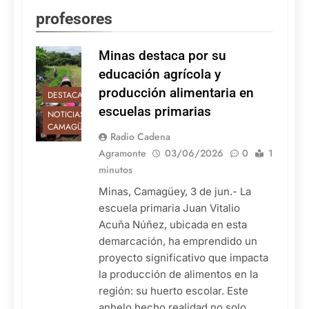
profesores
Minas destaca por su
educación agrícola y
producción alimentaria en
DESTACADAS
escuelas primarias
NOTICIAS DE
CAMAGÜEY
Radio Cadena
Agramonte
03/06/2026
0
1
minutos
Minas, Camagüey, 3 de jun.- La
escuela primaria Juan Vitalio
Acuña Núñez, ubicada en esta
demarcación, ha emprendido un
proyecto significativo que impacta
la producción de alimentos en la
región: su huerto escolar. Este
anhelo hecho realidad no solo