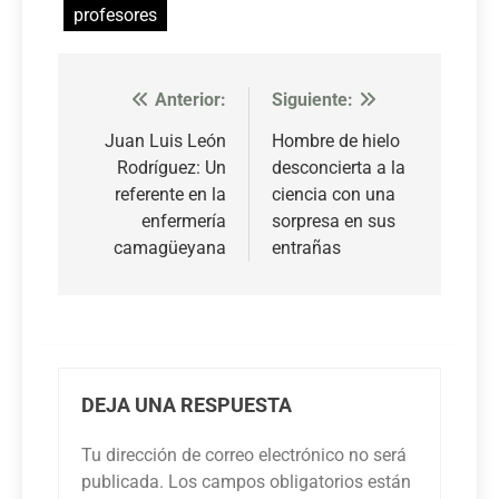
profesores
Anterior:
Siguiente:
Navegación
de
Juan Luis León
Hombre de hielo
Rodríguez: Un
desconcierta a la
entradas
referente en la
ciencia con una
enfermería
sorpresa en sus
camagüeyana
entrañas
DEJA UNA RESPUESTA
Tu dirección de correo electrónico no será
publicada.
Los campos obligatorios están