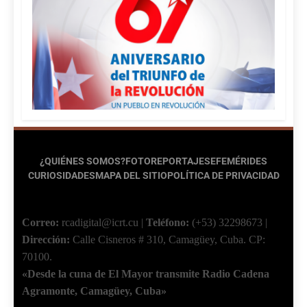
¿QUIÉNES SOMOS?
FOTOREPORTAJES
EFEMÉRIDES
CURIOSIDADES
MAPA DEL SITIO
POLÍTICA DE PRIVACIDAD
Correo:
rcadigital@icrt.cu
|
Teléfono:
(+53) 32298673
|
Dirección:
Calle Cisneros # 310, Camagüey, Cuba.
CP:
70100.
«Desde la cuna de El Mayor transmite Radio Cadena
Agramonte, Camagüey, Cuba»