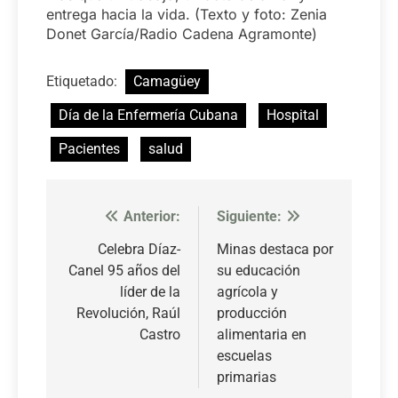
entrega hacia la vida. (Texto y foto: Zenia
Donet García/Radio Cadena Agramonte)
Etiquetado:
Camagüey
Día de la Enfermería Cubana
Hospital
Pacientes
salud
Anterior:
Siguiente:
Navegación
de
Celebra Díaz-
Minas destaca por
Canel 95 años del
su educación
entradas
líder de la
agrícola y
Revolución, Raúl
producción
Castro
alimentaria en
escuelas
primarias