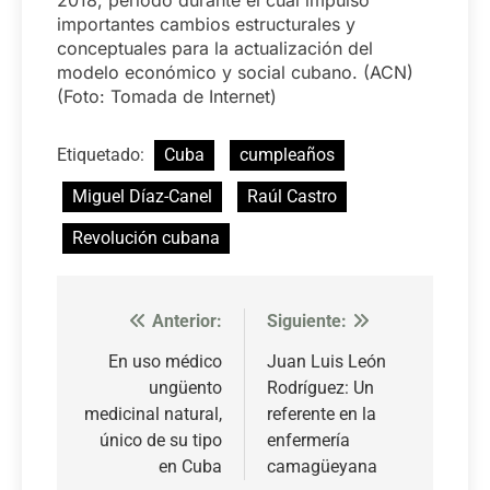
importantes cambios estructurales y
conceptuales para la actualización del
modelo económico y social cubano. (ACN)
(Foto: Tomada de Internet)
Etiquetado:
Cuba
cumpleaños
Miguel Díaz-Canel
Raúl Castro
Revolución cubana
Anterior:
Siguiente:
Navegación
de
En uso médico
Juan Luis León
ungüento
Rodríguez: Un
entradas
medicinal natural,
referente en la
único de su tipo
enfermería
en Cuba
camagüeyana