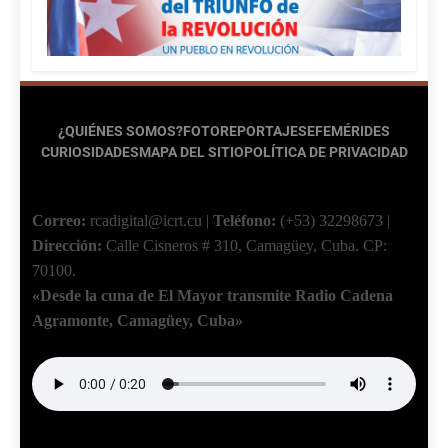
¿QUIÉNES SOMOS?
FOTOREPORTAJES
EFEMÉRIDES
CURIOSIDADES
MAPA DEL SITIO
POLÍTICA DE PRIVACIDAD
Correo:
rcadigital@icrt.cu
|
Teléfono:
(+53) 32298673
|
Dirección:
Calle Cisneros # 310, Camagüey, Cuba.
CP:
70100.
«Desde la cuna de El Mayor transmite Radio Cadena
Agramonte, Camagüey, Cuba»