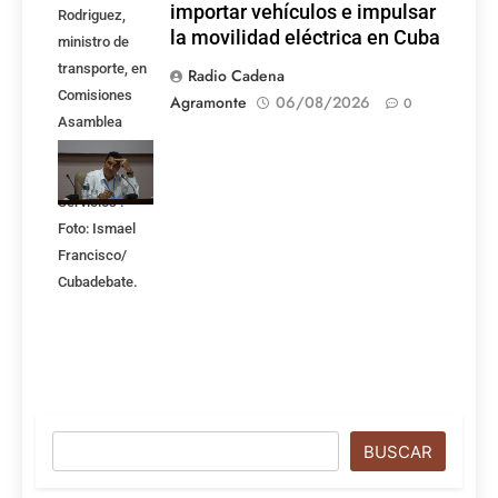
importar vehículos e impulsar
Rodriguez,
la movilidad eléctrica en Cuba
ministro de
transporte, en
Radio Cadena
Comisiones
Agramonte
06/08/2026
0
Asamblea
Nacional,
Atención a los
Servicios .
Foto: Ismael
Francisco/
Cubadebate.
Buscar
BUSCAR