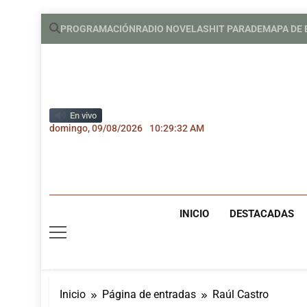
Saltar
PROGRAMACIÓN
RADIO NOVELAS
HIT PARADE
MAPA DE
al
contenido
En vivo
domingo, 09/08/2026
10:29:33 AM
INICIO
DESTACADAS
Inicio
Página de entradas
Raúl Castro