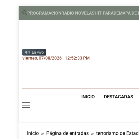
Saltar
PROGRAMACIÓN
RADIO NOVELAS
HIT PARADE
MAPA DE
al
contenido
En vivo
viernes, 07/08/2026
12:52:33 PM
INICIO
DESTACADAS
Inicio
Página de entradas
terrorismo de Esta