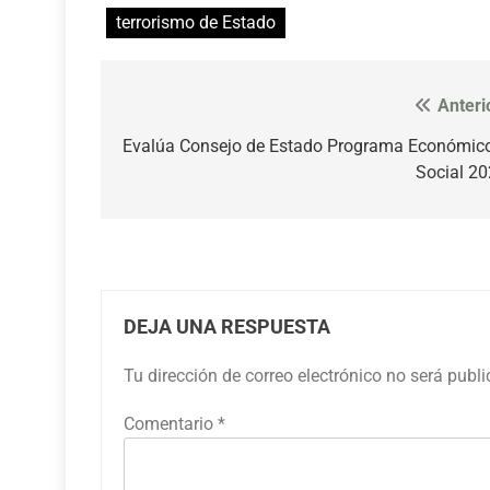
terrorismo de Estado
Anteri
Navegación
de
Evalúa Consejo de Estado Programa Económic
Social 2
entradas
DEJA UNA RESPUESTA
Tu dirección de correo electrónico no será publ
Comentario
*