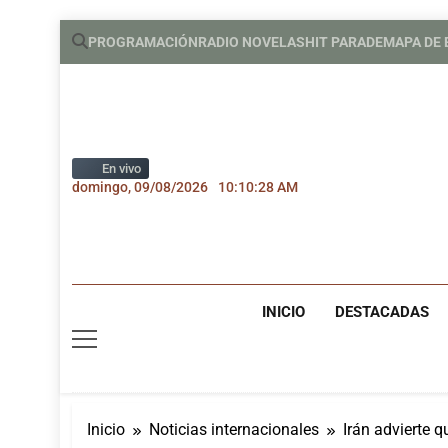
Saltar
PROGRAMACIÓN
RADIO NOVELAS
HIT PARADE
MAPA DE
al
contenido
En vivo
domingo, 09/08/2026
10:10:29 AM
INICIO
DESTACADAS
Inicio
Noticias internacionales
Irán advierte 