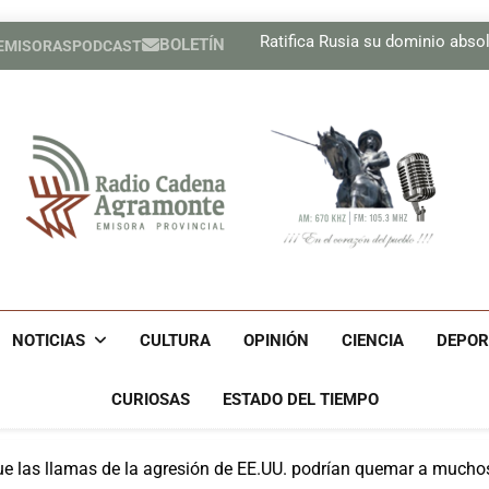
Pesista cubana Marif
Ratifica Rusia su dominio absolu
BOLETÍN
 EMISORAS
PODCAST
Regresa Carlos Acosta a un e
Recibe Díaz-Canel en el Pa
Pesista cubana Marif
Ratifica Rusia su dominio absolu
Regresa Carlos Acosta a un e
Recibe Díaz-Canel en el Pa
Radio Cadena Agra
Radio Cadena Agramonte, Emisora Provincial De Camagüe
Cu
NOTICIAS
CULTURA
OPINIÓN
CIENCIA
DEPOR
CURIOSAS
ESTADO DEL TIEMPO
que las llamas de la agresión de EE.UU. podrían quemar a mucho