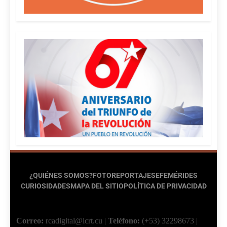
¿QUIÉNES SOMOS?
FOTOREPORTAJES
EFEMÉRIDES
CURIOSIDADES
MAPA DEL SITIO
POLÍTICA DE PRIVACIDAD
Correo:
rcadigital@icrt.cu
|
Teléfono:
(+53) 32298673
|