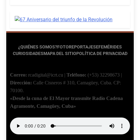
¿QUIÉNES SOMOS?
FOTOREPORTAJES
EFEMÉRIDES
CURIOSIDADES
MAPA DEL SITIO
POLÍTICA DE PRIVACIDAD
Correo:
rcadigital@icrt.cu
|
Teléfono:
(+53) 32298673
|
Dirección:
Calle Cisneros # 310, Camagüey, Cuba.
CP:
70100.
«Desde la cuna de El Mayor transmite Radio Cadena
Agramonte, Camagüey, Cuba»