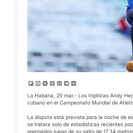
Flipboard
Facebook
X
Threads
WhatsApp
Telegram
Compartir
La Habana, 20 mar.- Los triplistas Andy He
cubano en el Campeonato Mundial de Atleti
La disputa está prevista para la noche de es
se tratara solo de estadísticas recientes po
premiados luego de su salto de 17,34 metros