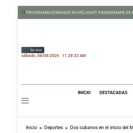
Saltar
PROGRAMACIÓN
RADIO NOVELAS
HIT PARADE
MAPA DE
al
contenido
En vivo
sábado, 08/08/2026
11:28:33 AM
INICIO
DESTACADAS
Inicio
Deportes
Dos cubanos en el inicio del 