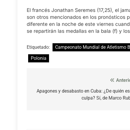
El francés Jonathan Seremes (17,25), el jama
son otros mencionados en los pronósticos po
diferente en la noche de este viernes cuan
se repartirán las medallas en la bala (f) y l
Etiquetado:
Campeonato Mundial de Atletismo B
Polonia
Anteri
Navegación
de
Apagones y desabasto en Cuba: ¿De quién es
culpa? Sí, de Marco Ru
entradas