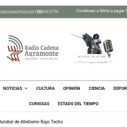
Plan 
Condenan a Meta a pagar 56
BOLETÍN
 EMISORAS
PODCAST
Prensa de EEUU divulga f
Díaz-Canel asiste al Encue
Plan 
Condenan a Meta a pagar 56
Prensa de EEUU divulga f
Díaz-Canel asiste al Encue
Radio Cadena Agra
Radio Cadena Agramonte, Emisora Provincial De Camagüe
Cu
NOTICIAS
CULTURA
OPINIÓN
CIENCIA
DEPOR
CURIOSAS
ESTADO DEL TIEMPO
Mundial de Atletismo Bajo Techo