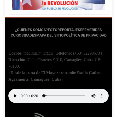
¿QUIÉNES SOMOS?
FOTOREPORTAJES
EFEMÉRIDES
CURIOSIDADES
MAPA DEL SITIO
POLÍTICA DE PRIVACIDAD
Correo:
rcadigital@icrt.cu
|
Teléfono:
(+53) 32298673
|
Dirección:
Calle Cisneros # 310, Camagüey, Cuba.
CP:
70100.
«Desde la cuna de El Mayor transmite Radio Cadena
Agramonte, Camagüey, Cuba»