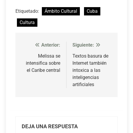
Etiquetado:
Ámbito Cultural
Cuba
Cultura
Anterior:
Siguiente:
Navegación
de
Melissa se
Textos basura de
intensifica sobre
Internet también
entradas
el Caribe central
intoxica a las
inteligencias
artificiales
DEJA UNA RESPUESTA