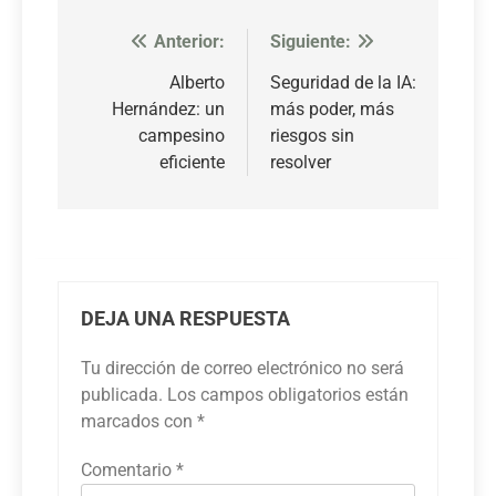
Anterior:
Siguiente:
Navegación
de
Alberto
Seguridad de la IA:
Hernández: un
más poder, más
entradas
campesino
riesgos sin
eficiente
resolver
DEJA UNA RESPUESTA
Tu dirección de correo electrónico no será
publicada.
Los campos obligatorios están
marcados con
*
Comentario
*