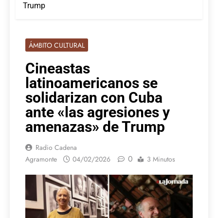
Trump
ÁMBITO CULTURAL
Cineastas
latinoamericanos se
solidarizan con Cuba
ante «las agresiones y
amenazas» de Trump
Radio Cadena
0
Agramonte
04/02/2026
3 Minutos