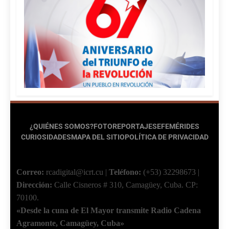
¿QUIÉNES SOMOS?
FOTOREPORTAJES
EFEMÉRIDES
CURIOSIDADES
MAPA DEL SITIO
POLÍTICA DE PRIVACIDAD
Correo:
rcadigital@icrt.cu
|
Teléfono:
(+53) 32298673
|
Dirección:
Calle Cisneros # 310, Camagüey, Cuba.
CP:
70100.
«Desde la cuna de El Mayor transmite Radio Cadena
Agramonte, Camagüey, Cuba»