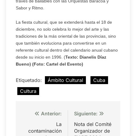
través de bailables con las Orquestas Baracoa y
Sabor y Ritmo.
La fiesta cultural, que se extenderá hasta el 18 de
diciembre, no solo celebra lo mejor del arte y las
tradiciones de la más oriental de las provincias, sino
que también evoluciona para convertirse en un
referente cultural dentro del calendario anual cubano
desde su inicio en 1996. (
Texto: Dianelis Díaz
Bueno) (Foto: Cartel del Evento)
Etiquetado:
Ámbito Cultural
Cuba
Cultura
Navegación
Anterior:
Siguiente:
de
La
Nota del Comité
entradas
contaminación
Organizador de