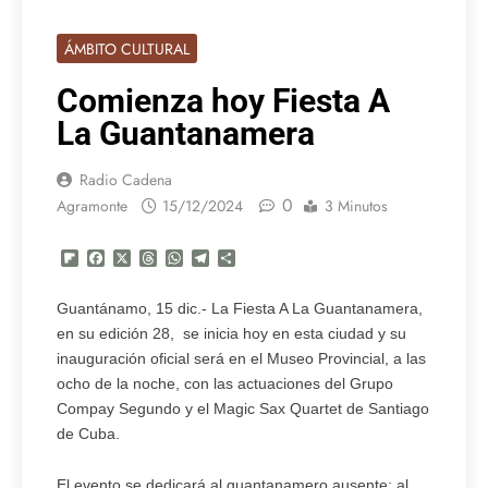
ÁMBITO CULTURAL
Comienza hoy Fiesta A
La Guantanamera
Radio Cadena
0
Agramonte
15/12/2024
3 Minutos
Flipboard
Facebook
X
Threads
WhatsApp
Telegram
Compartir
Guantánamo, 15 dic.- La Fiesta A La Guantanamera,
en su edición 28, se inicia hoy en esta ciudad y su
inauguración oficial será en el Museo Provincial, a las
ocho de la noche, con las actuaciones del Grupo
Compay Segundo y el Magic Sax Quartet de Santiago
de Cuba.
El evento se dedicará al guantanamero ausente; al