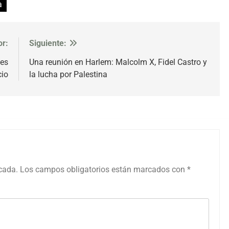
a
or:
Siguiente:
des
Una reunión en Harlem: Malcolm X, Fidel Castro y
cio
la lucha por Palestina
icada.
Los campos obligatorios están marcados con
*