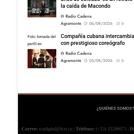
la caída de Macondo
Radio Cadena
Agramonte
06/08/2026
0
Compañía cubana intercambi
Foto: tomada del
con prestigioso coreógrafo
perfil en
Facebook de la
Radio Cadena
compañía
Agramonte
05/08/2026
0
¿QUIÉNES SOMOS?
Correo:
rcadigital@icrt.cu
|
Teléfono:
(+53) 32298673
|
D