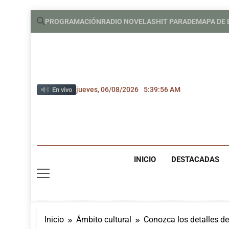
Saltar
PROGRAMACIÓN
RADIO NOVELAS
HIT PARADE
MAPA DE
al
contenido
jueves, 06/08/2026
5:39:57 AM
En vivo
INICIO
DESTACADAS
Inicio
Ámbito cultural
Conozca los detalles d