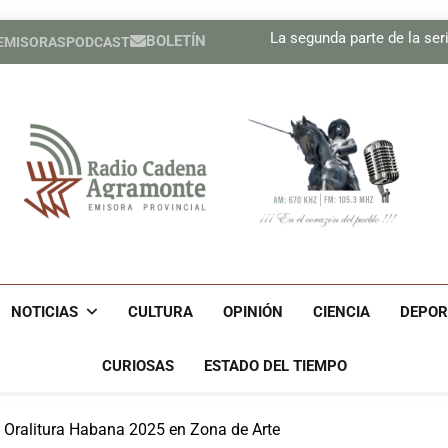
precisión
Sindicatos en Dakota del
La segunda parte de la seri
BOLETÍN
 EMISORAS
PODCAST
Cubano Ronald Men
Estados Unidos ha util
precisión
Sindicatos en Dakota del
La segunda parte de la seri
Cubano Ronald Men
Estados Unidos ha util
precisión
Radio Cadena Agra
Radio Cadena Agramonte, Emisora Provincial De Camagüe
Cu
NOTICIAS
CULTURA
OPINIÓN
CIENCIA
DEPOR
CURIOSAS
ESTADO DEL TIEMPO
e Oralitura Habana 2025 en Zona de Arte