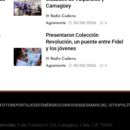
Camagüey
Radio Cadena
Agramonte
05/08/2026
0
a
Presentaron Colección
Revolución, un puente entre Fidel
y los jóvenes
Radio Cadena
Agramonte
05/08/2026
0
FOTOREPORTAJES
EFEMÉRIDES
CURIOSIDADES
MAPA DEL SITIO
POLÍT
irección:
Calle Cisneros # 310, Camagüey, Cuba.
CP: 70100.