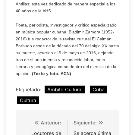
Antillas; esta vez dedicado de manera especial a los
40 años de la AHS.
Poeta, periodista, investigador y crítico especializado
en música popular cubana, Bladimir Zamora (1952-
2016) fue redactor de la revista cultural El Caimán
Barbudo desde de la década del 70 del siglo XX hasta
su muerte, ocurrida el 5 de mayo de 2016, dejando
tras de sí una intensa y reconocida labor, tanto
literaria y pedagógica como dentro del ejercicio de la
opinión.
(Texto y foto: ACN)
Etiquetado:
Ámbito Cultural
Cuba
Cultura
Navegación
Anterior:
Siguiente:
de
Locutores de
Se acerca última