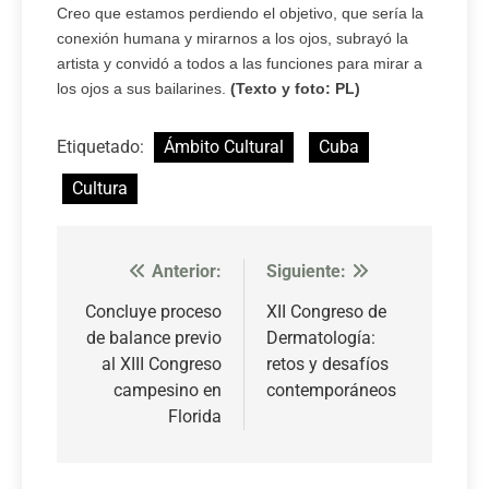
Creo que estamos perdiendo el objetivo, que sería la
conexión humana y mirarnos a los ojos, subrayó la
artista y convidó a todos a las funciones para mirar a
los ojos a sus bailarines.
(Texto y foto: PL)
Etiquetado:
Ámbito Cultural
Cuba
Cultura
Anterior:
Siguiente:
Navegación
de
Concluye proceso
XII Congreso de
de balance previo
Dermatología:
entradas
al XIII Congreso
retos y desafíos
campesino en
contemporáneos
Florida