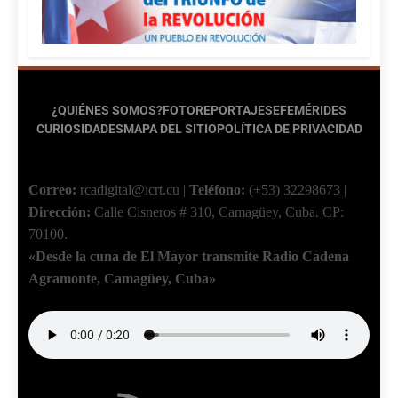
¿QUIÉNES SOMOS?
FOTOREPORTAJES
EFEMÉRIDES
CURIOSIDADES
MAPA DEL SITIO
POLÍTICA DE PRIVACIDAD
Correo:
rcadigital@icrt.cu
|
Teléfono:
(+53) 32298673
|
Dirección:
Calle Cisneros # 310, Camagüey, Cuba.
CP:
70100.
«Desde la cuna de El Mayor transmite Radio Cadena
Agramonte, Camagüey, Cuba»