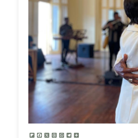
Flipboard
Facebook
X
Threads
WhatsApp
Telegram
Compartir