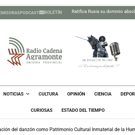
Pesista cubana Marif
Ratifica Rusia su dominio absolu
BOLETÍN
 EMISORAS
PODCAST
Regresa Carlos Acosta a un e
Recibe Díaz-Canel en el Pa
Pesista cubana Marif
Ratifica Rusia su dominio absolu
Regresa Carlos Acosta a un e
Recibe Díaz-Canel en el Pa
Radio Cadena Agra
Radio Cadena Agramonte, Emisora Provincial De Camagüe
Cu
NOTICIAS
CULTURA
OPINIÓN
CIENCIA
DEPOR
CURIOSAS
ESTADO DEL TIEMPO
ación del danzón como Patrimonio Cultural Inmaterial de la Hu