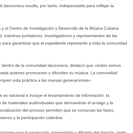
 danzonera resulta, por tanto, indispensable para reflejar la
ca y el Centro de Investigación y Desarrollo de la Música Cubana
ad, mientras portadores, investigadores y representantes de las
s para garantizar que el expediente represente a toda la comunidad
líder dentro de la comunidad danzonera, destacó que «todos somos
 hasta quienes promueven y difunden su música. La comunidad
rquen esta práctica a las nuevas generaciones».
es nacional e incluye el levantamiento de información, la
ión de materiales audiovisuales que demuestran el arraigo y la
socialización del proceso permiten que se conozcan las fases,
enso y la participación colectiva.
ciones para la promoción, transmisión y difusión del danzón, tanto