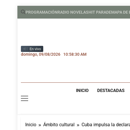
Saltar
PROGRAMACIÓN
RADIO NOVELAS
HIT PARADE
MAPA DE
al
contenido
En vivo
domingo, 09/08/2026
10:58:32 AM
INICIO
DESTACADAS
Inicio
Ámbito cultural
Cuba impulsa la declar