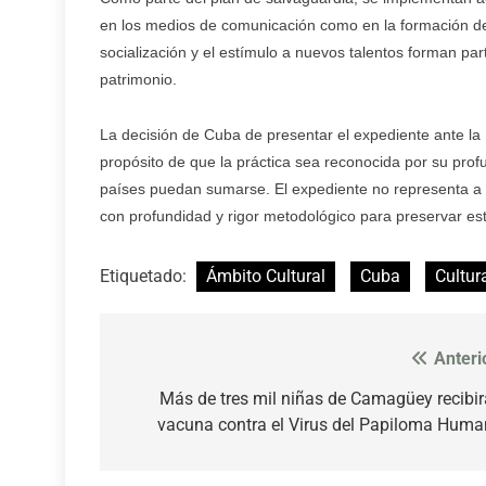
en los medios de comunicación como en la formación d
socialización y el estímulo a nuevos talentos forman pa
patrimonio.
La decisión de Cuba de presentar el expediente ante la
propósito de que la práctica sea reconocida por su profun
países puedan sumarse. El expediente no representa a u
con profundidad y rigor metodológico para preservar est
Etiquetado:
Ámbito Cultural
Cuba
Cultur
Anteri
Navegación
de
Más de tres mil niñas de Camagüey recibi
vacuna contra el Virus del Papiloma Hum
entradas