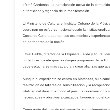
afirmó Cárdenas. La participación activa de la comunidad
autenticidad y vigencia de la manifestación.
El Ministerio de Cultura, el Instituto Cubano de la Músi
coordinan un esfuerzo nacional desde la institucionalid
Casas de Cultura aportan sus testimonios y experiencia
de portadores de la nación.
Ethiel Failde, director de la Orquesta Failde y figura 
portadores: desde quienes dirigen programas de radio
debe escucharse más cada día y crear alianzas que ace
Aunque el expediente se centra en Matanzas, su alcance 
realización de talleres de sensibilización y la recopilac
vitalidad del danzón en todo el país. La coordinación y 
necesidades y objetivos alcanzados, favoreciendo el cons
Como parte del plan de salvaguardia, se implementan ac