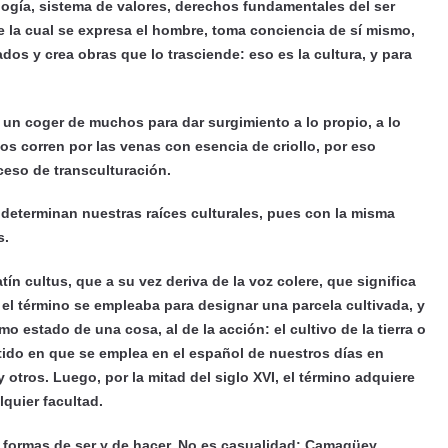
logía, sistema de valores, derechos fundamentales del ser
e la cual se expresa el hombre, toma conciencia de sí mismo,
dos y crea obras que lo trasciende: eso es la cultura, y para
un coger de muchos para dar surgimiento a lo propio, a lo
os corren por las venas con esencia de criollo, por eso
ceso de transculturación.
e determinan nuestras raíces culturales, pues con la misma
s.
tín cultus, que a su vez deriva de la voz colere, que significa
, el término se empleaba para designar una parcela cultivada, y
 estado de una cosa, al de la acción: el cultivo de la tierra o
ido en que se emplea en el español de nuestros días en
 otros. Luego, por la mitad del siglo XVI, el término adquiere
quier facultad.
 formas de ser y de hacer. No es casualidad: Camagüey,