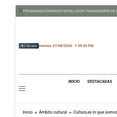
Saltar
PROGRAMACIÓN
RADIO NOVELAS
HIT PARADE
MAPA DE
al
contenido
viernes, 07/08/2026
7:39:10 PM
En vivo
INICIO
DESTACADAS
Inicio
Ámbito cultural
Cultura,es lo que som