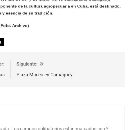
xponente de la cultura agropecuaria en Cuba, está destinado,
y esencia de su tradición.
Foto: Archivo)
a
or:
Siguiente:
ras
Plaza Maceo en Camagüey
icada.
Los campos obligatorios están marcados con
*