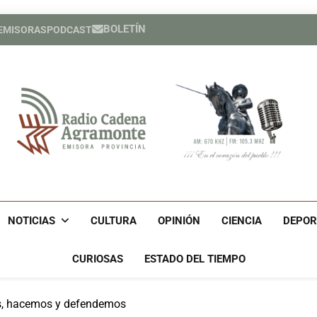
BOLETÍN
 EMISORAS
PODCAST
Héroe cuban
España cele
Héroe cuban
España cele
Radio Cadena Agra
Radio Cadena Agramonte, Emisora Provincial De Camagüe
Cu
NOTICIAS
CULTURA
OPINIÓN
CIENCIA
DEPOR
CURIOSAS
ESTADO DEL TIEMPO
os, hacemos y defendemos