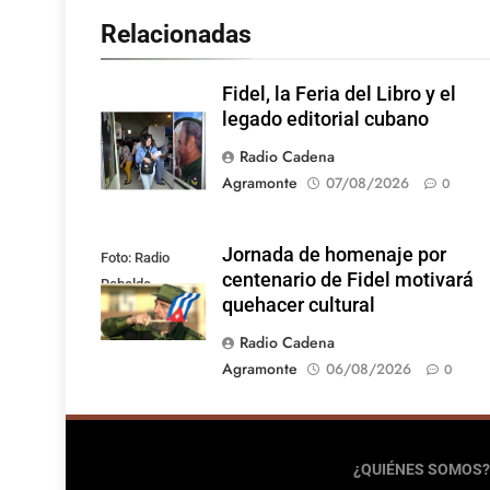
Relacionadas
Fidel, la Feria del Libro y el
legado editorial cubano
Radio Cadena
Agramonte
07/08/2026
0
Jornada de homenaje por
Foto: Radio
centenario de Fidel motivará
Rebelde
quehacer cultural
Radio Cadena
Agramonte
06/08/2026
0
¿QUIÉNES SOMOS?