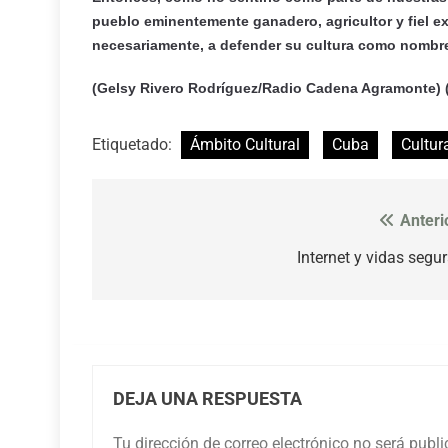
pueblo eminentemente ganadero, agricultor y fiel e
necesariamente, a defender su cultura como nombre 
(Gelsy Rivero Rodríguez/Radio Cadena Agramonte) (
Etiquetado:
Ámbito Cultural
Cuba
Cultur
Anteri
Navegación
de
Internet y vidas segu
entradas
DEJA UNA RESPUESTA
Tu dirección de correo electrónico no será publ