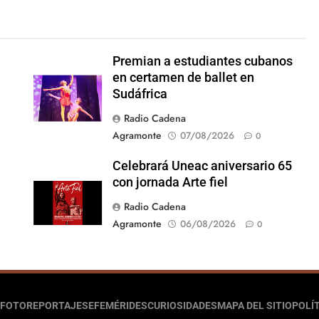
Premian a estudiantes cubanos
en certamen de ballet en
Sudáfrica
Radio Cadena
Agramonte
07/08/2026
0
Celebrará Uneac aniversario 65
con jornada Arte fiel
Radio Cadena
Agramonte
06/08/2026
0
FOTOREPORTAJES
EFEMÉRIDES
CURIOSIDADES
MAPA DEL SITIO
POLÍT