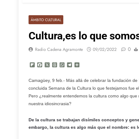
ÁMBITO CULTURAL
Cultura,es lo que som
0
Radio Cadena Agramonte
09/02/2022
Flipboard
Facebook
X
Threads
WhatsApp
Telegram
Compartir
Camagüey, 9 feb.- Más allá de celebrar la fundación de l
concluida Semana de la Cultura lo que festejamos fue e
Pero ¿realmente entendemos la cultura como algo que n
nuestra idiosincrasia?
De la cultura se trabajan disímiles conceptos y gen
embargo, la cultura es algo más que el nombre: es