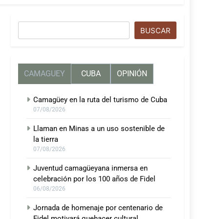
Buscar
BUSCAR
CAMAGUEY
CUBA
OPINIÓN
Camagüey en la ruta del turismo de Cuba
07/08/2026
Llaman en Minas a un uso sostenible de
la tierra
07/08/2026
Juventud camagüeyana inmersa en
celebración por los 100 años de Fidel
06/08/2026
Jornada de homenaje por centenario de
Fidel motivará quehacer cultural