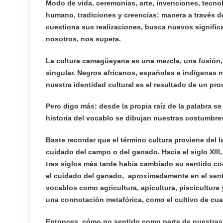
Modo de vida, ceremonias, arte, invenciones, tecno
humano, tradiciones y creencias; manera a través d
cuestiona sus realizaciones, busca nuevos significa
nosotros, nos supera.
La cultura camagüeyana es una mezcla, una fusión, 
singular. Negros africanos, españoles e indígenas n
nuestra identidad cultural es el resultado de un pro
Pero digo más: desde la propia raíz de la palabra s
historia del vocablo se dibujan nuestras costumbre
Baste recordar que el término cultura proviene del la
cuidado del campo o del ganado. Hacia el siglo XIII
tres siglos más tarde había cambiado su sentido como
el cuidado del ganado, aproximadamente en el sent
vocablos como agricultura, apicultura, piscicultura y
una connotación metafórica, como el cultivo de cual
Entonces, cómo no sentirlo como parte de nuestras