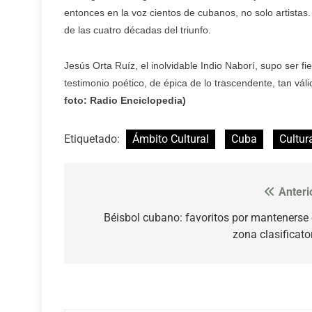
entonces en la voz cientos de cubanos, no solo artistas.
de las cuatro décadas del triunfo.
Jesús Orta Ruíz, el inolvidable Indio Naborí, supo ser fi
testimonio poético, de épica de lo trascendente, tan vá
foto: Radio Enciclopedia)
Etiquetado:
Ámbito Cultural
Cuba
Cultur
Anteri
Navegación
de
Béisbol cubano: favoritos por mantenerse
zona clasificato
entradas