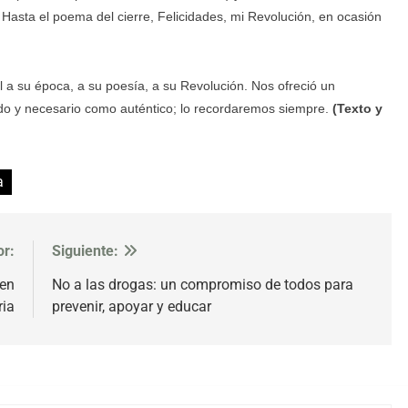
 Hasta el poema del cierre, Felicidades, mi Revolución, en ocasión
el a su época, a su poesía, a su Revolución. Nos ofreció un
lido y necesario como auténtico; lo recordaremos siempre.
(Texto y
a
or:
Siguiente:
 en
No a las drogas: un compromiso de todos para
ria
prevenir, apoyar y educar