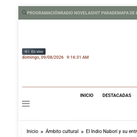
Saltar
PROGRAMACIÓN
RADIO NOVELAS
HIT PARADE
MAPA DE
al
contenido
En vivo
domingo, 09/08/2026
9:16:32 AM
INICIO
DESTACADAS
Inicio
Ámbito cultural
El Indio Naborí y su en