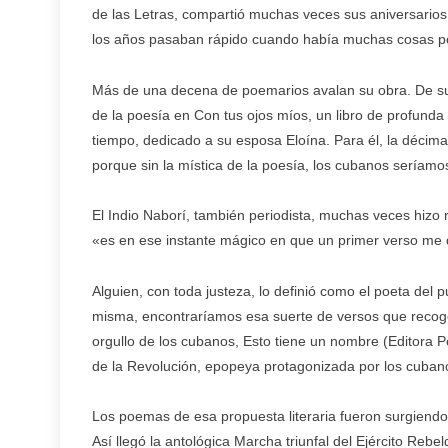
de las Letras, compartió muchas veces sus aniversarios 
los años pasaban rápido cuando había muchas cosas por
Más de una decena de poemarios avalan su obra. De su l
de la poesía en Con tus ojos míos, un libro de profunda 
tiempo, dedicado a su esposa Eloína. Para él, la décim
porque sin la mística de la poesía, los cubanos seríamos
El Indio Naborí, también periodista, muchas veces hizo 
«es en ese instante mágico en que un primer verso me 
Alguien, con toda justeza, lo definió como el poeta de
misma, encontraríamos esa suerte de versos que recogen
orgullo de los cubanos, Esto tiene un nombre (Editora 
de la Revolución, epopeya protagonizada por los cuban
Los poemas de esa propuesta literaria fueron surgiendo
Así llegó la antológica Marcha triunfal del Ejército Reb