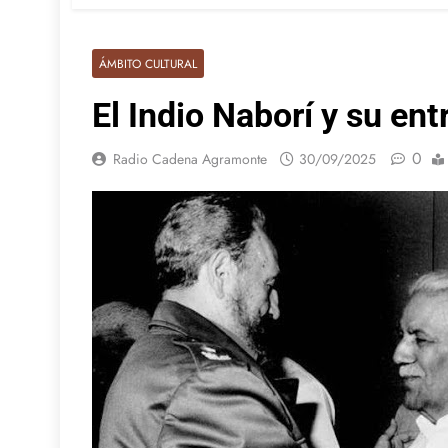
ÁMBITO CULTURAL
El Indio Naborí y su en
0
Radio Cadena Agramonte
30/09/2025