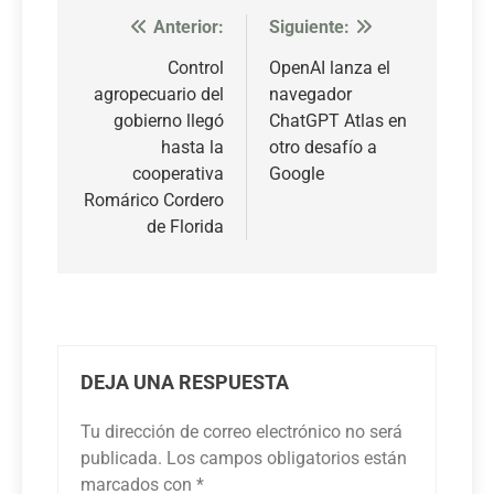
Anterior:
Siguiente:
Navegación
de
Control
OpenAI lanza el
agropecuario del
navegador
entradas
gobierno llegó
ChatGPT Atlas en
hasta la
otro desafío a
cooperativa
Google
Romárico Cordero
de Florida
DEJA UNA RESPUESTA
Tu dirección de correo electrónico no será
publicada.
Los campos obligatorios están
marcados con
*