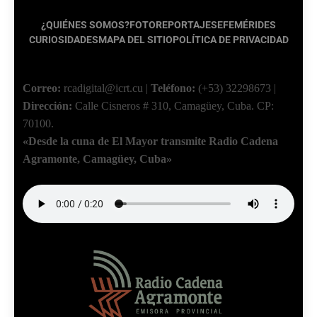
¿QUIÉNES SOMOS?
FOTOREPORTAJES
EFEMÉRIDES
CURIOSIDADES
MAPA DEL SITIO
POLÍTICA DE PRIVACIDAD
Correo:
rcadigital@icrt.cu
|
Teléfono:
(+53) 32298673
|
Dirección:
Calle Cisneros # 310, Camagüey, Cuba.
CP:
70100.
«Desde la cuna de El Mayor transmite Radio Cadena
Agramonte, Camagüey, Cuba»