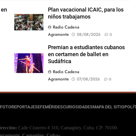
 en
Plan vacacional ICAIC, para los
niños trabajamos
Radio Cadena
Agramonte
08/08/2026
0
Premian a estudiantes cubanos
en certamen de ballet en
Sudáfrica
Radio Cadena
Agramonte
07/08/2026
0
FOTOREPORTAJES
EFEMÉRIDES
CURIOSIDADES
MAPA DEL SITIO
POLÍT
irección:
Calle Cisneros # 310, Camagüey, Cuba.
CP: 70100.
 Agramonte, Camagüey, Cuba»