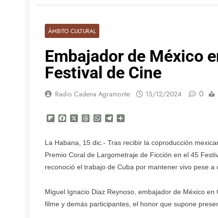
ÁMBITO CULTURAL
Embajador de México en
Festival de Cine
0
Radio Cadena Agramonte
15/12/2024
Flipboard
Facebook
X
Threads
WhatsApp
Telegram
Compartir
La Habana, 15 dic.- Tras recibir la coproducción mexic
Premio Coral de Largometraje de Ficción en el 45 Festi
reconoció el trabajo de Cuba por mantener vivo pese a c
Miguel Ignacio Diaz Reynoso, embajador de México en 
filme y demás participantes, el honor que supone presen