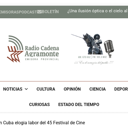
Presen
¿Una ilusión óptica o el cielo a
BOLETÍN
 EMISORAS
PODCAST
Se adoptan medidas para g
Realizan Expo Innovación M
Presen
¿Una ilusión óptica o el cielo a
Se adoptan medidas para g
Realizan Expo Innovación M
Radio Cadena Agra
Radio Cadena Agramonte, Emisora Provincial De Camagüe
Cu
NOTICIAS
CULTURA
OPINIÓN
CIENCIA
DEPOR
CURIOSAS
ESTADO DEL TIEMPO
Cuba elogia labor del 45 Festival de Cine