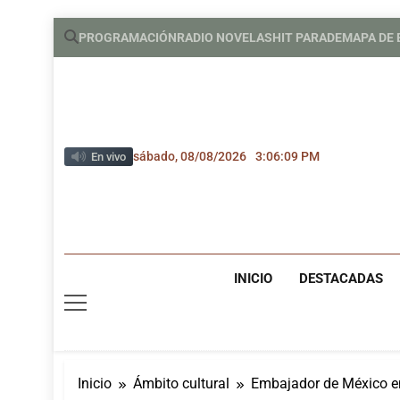
Saltar
PROGRAMACIÓN
RADIO NOVELAS
HIT PARADE
MAPA DE
al
contenido
sábado, 08/08/2026
3:06:10 PM
En vivo
INICIO
DESTACADAS
Inicio
Ámbito cultural
Embajador de México en 