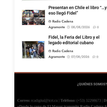
Presentan en Chile el libro “…y
eso llegó Fidel”
Radio Cadena
Agramonte
08/08/2026
0
Fidel, la Feria del Libro y el
legado editorial cubano
Radio Cadena
Agramonte
07/08/2026
0
¿QUIÉNES SOMOS?
Correo:
rcadigital@icrt.cu
|
Teléfono:
(+53) 32298673
|
D
«Desde la cuna de El Mayor transmite Radio Cadena