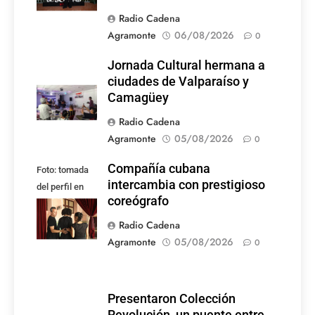
Radio Cadena
Agramonte
06/08/2026
0
Jornada Cultural hermana a
ciudades de Valparaíso y
Camagüey
Radio Cadena
Agramonte
05/08/2026
0
Compañía cubana
Foto: tomada
intercambia con prestigioso
del perfil en
coreógrafo
Facebook de la
compañía
Radio Cadena
Agramonte
05/08/2026
0
Presentaron Colección
Revolución, un puente entre