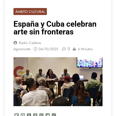
ÁMBITO CULTURAL
España y Cuba celebran
arte sin fronteras
Radio Cadena
0
Agramonte
04/10/2025
4 Minutos
Flipboard
Facebook
X
Threads
WhatsApp
Telegram
Compartir