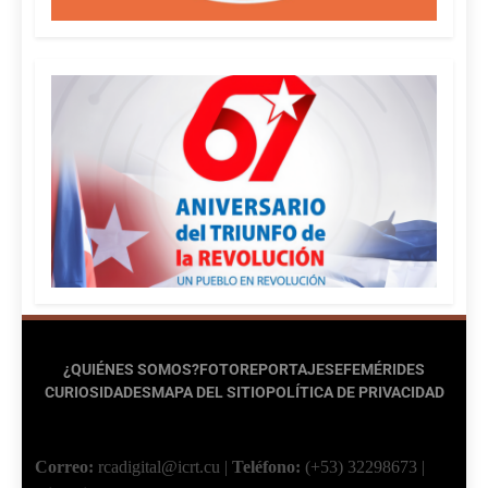
¿QUIÉNES SOMOS?
FOTOREPORTAJES
EFEMÉRIDES
CURIOSIDADES
MAPA DEL SITIO
POLÍTICA DE PRIVACIDAD
Correo:
rcadigital@icrt.cu
|
Teléfono:
(+53) 32298673
|