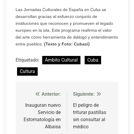
Las Jornadas Culturales de España en Cuba se
desarrollan gracias al esfuerzo conjunto de
instituciones que reconocen y promueven el legado
europeo en la isla. Este programa reafirma el valor
del arte como herramienta de diálogo y entendimiento
entre pueblos.
(Texto y Foto: Cubasí)
Etiquetado:
Ámbito Cultural
Cuba
Cultura
Anterior:
Siguiente:
Navegación
de
Inauguran nuevo
El peligro de
Servicio de
triturar pastillas
entradas
Estomatología en
sin consultar al
Albaisa
médico